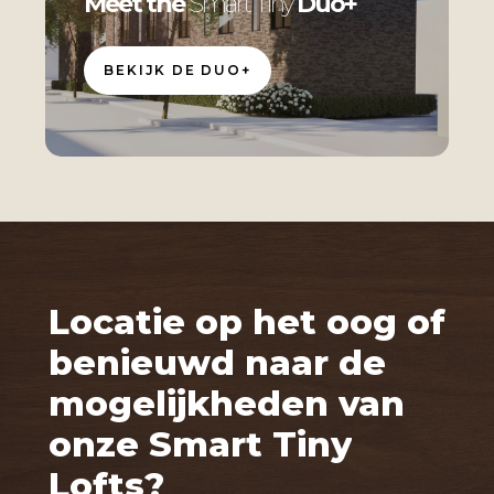
Meet the
Smart Tiny
Duo+
BEKIJK DE DUO+
Locatie
op
het
oog
of
benieuwd
naar
de
mogelijkheden
van
onze
Smart
Tiny
Lofts?