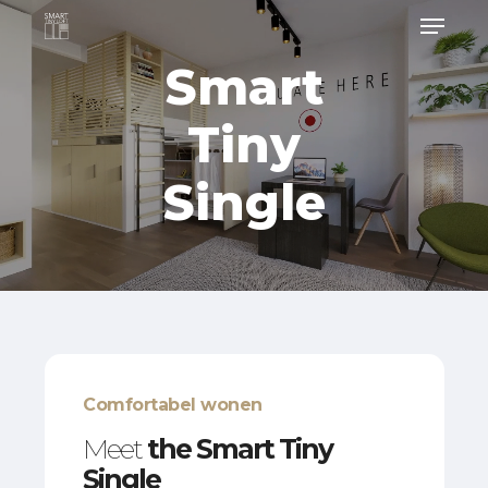
Menu
Skip
to
Smart
main
content
Tiny
Single
Comfortabel wonen
Meet
the Smart Tiny
Single